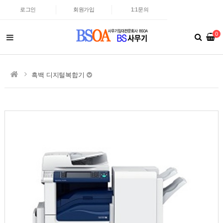
로그인
회원가입
1:1문의
0
흑백 디지털복합기