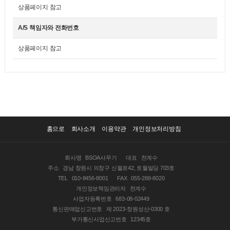
상품페이지 참고
A/S 책임자와 전화번호
상품페이지 참고
홈으로
회사소개
이용약관
개인정보처리방침
회사명
BSOA사무기
대표
천계수
주소
경남 창원시 의창구 신월로42, 토월빌딩 703호
TEL
010-8456-8001
FAX
055-288-8020
개인정보책임관리자
천계수
사업자등록번호
683-08-02449
통신판매업신고번호
제 2023-창원성산-0300 호
부가통신사업신고번호
12345호