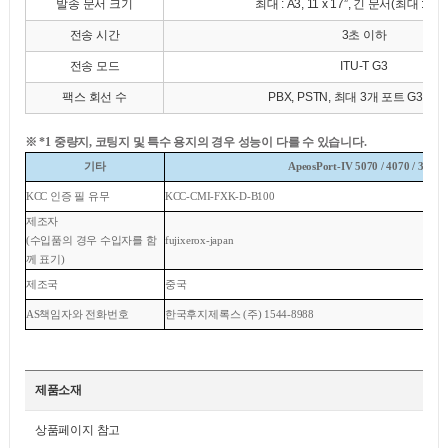
발송 문서 크기
최대 : A3, 11 x 17”, 긴 문서(최대 : 60
전송 시간
3초 이하
전송 모드
ITU-T G3
팩스 회선 수
PBX, PSTN, 최대 3개 포트 G3-3 
※ *1 중량지, 코팅지 및 특수 용지의 경우 성능이 다를 수 있습니다.
기타
ApeosPort-IV 5070 / 4070 / 3070
KCC 인증 필 유무
KCC-CMI-FXK-D-B100
제조자
(수입품의 경우 수입자를 함
fujixerox-japan
께 표기)
제조국
중국
AS책임자와 전화번호
한국후지제록스 (주) 1544-8988
제품소재
상품페이지 참고