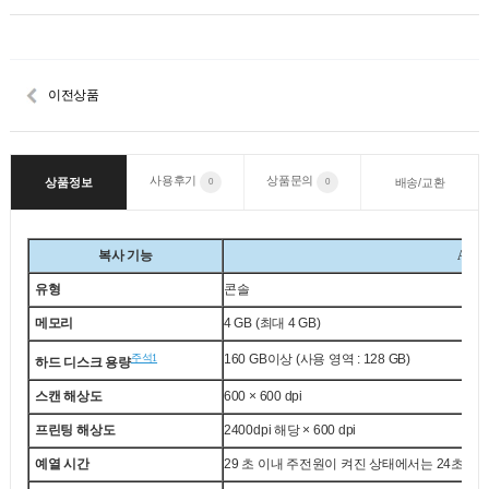
이전상품
사용후기
상품문의
상품정보
배송/교환
0
0
복사 기능
Apeos
유형
콘솔
메모리
4 GB (최대 4 GB)
주석1
160 GB이상 (사용 영역 : 128 GB)
하드 디스크 용량
스캔 해상도
600 × 600 dpi
프린팅 해상도
2400dpi 해당 × 600 dpi
예열 시간
29 초 이내 주전원이 켜진 상태에서는 24초 이내 