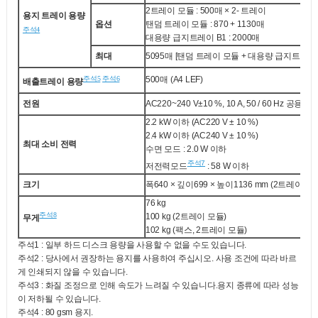
2트레이 모듈 : 500매 × 2- 트레이
용지 트레이 용량
옵션
탠덤 트레이 모듈 : 870 + 1130매
주석4
대용량 급지트레이 B1 : 2000매
최대
5095매 [탠덤 트레이 모듈 + 대용량 급지트레이 
주석5
주석6
500매 (A4 LEF)
배출트레이 용량
전원
AC220~240 V±10 %, 10 A, 50 / 60 Hz 공용
2.2 kW 이하 (AC220 V ± 10 %)
2.4 kW 이하 (AC240 V ± 10 %)
최대 소비 전력
수면 모드 : 2.0 W 이하
주석7
저전력모드
: 58 W 이하
크기
폭640 × 깊이699 × 높이1136 mm (2트레이 모
76 kg
주석8
100 kg (2트레이 모듈)
무게
102 kg (팩스, 2트레이 모듈)
주석1 : 일부 하드 디스크 용량을 사용할 수 없을 수도 있습니다.
주석2 : 당사에서 권장하는 용지를 사용하여 주십시오. 사용 조건에 따라 바르
게 인쇄되지 않을 수 있습니다.
주석3 : 화질 조정으로 인해 속도가 느려질 수 있습니다.용지 종류에 따라 성능
이 저하될 수 있습니다.
주석4 : 80 gsm 용지.