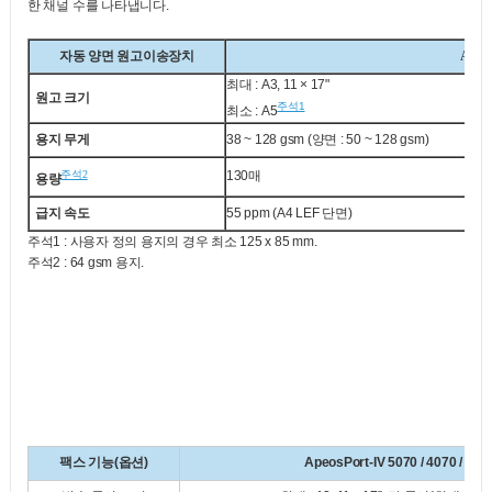
한 채널 수를 나타냅니다.
자동 양면 원고이송장치
Apeos
최대 : A3, 11 × 17"
원고 크기
주석1
최소 : A5
용지 무게
38 ~ 128 gsm (양면 : 50 ~ 128 gsm)
주석2
130매
용량
급지 속도
55 ppm (A4 LEF 단면)
주석1 : 사용자 정의 용지의 경우 최소 125 x 85 mm.
주석2 : 64 gsm 용지.
팩스 기능(옵션)
ApeosPort-IV 5070 / 4070 / 307