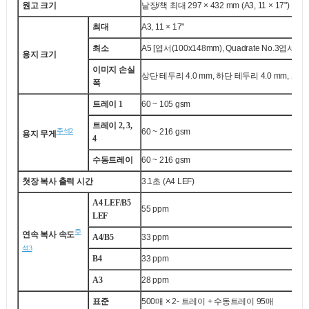
원고 크기
낱장/책 최대 297 × 432 mm (A3, 11 × 17")
최대
A3, 11 × 17"
최소
A5 [엽서(100x148mm), Quadrate No.3엽서(
용지 크기
이미지 손실
상단 테두리 4.0 mm, 하단 테두리 4.0 mm, 좌우
폭
트레이 1
60 ~ 105 gsm
트레이 2, 3,
주석2
60 ~ 216 gsm
용지 무게
4
수동트레이
60 ~ 216 gsm
첫장 복사 출력 시간
3.1초 (A4 LEF)
A4 LEF/B5
55 ppm
LEF
주
연속 복사 속도
A4/B5
33 ppm
석3
B4
33 ppm
A3
28 ppm
표준
500매 × 2- 트레이 + 수동트레이 95매