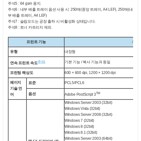
주석5 : 64 gsm 용지.
주석6 : 내부 배출 트레이 옵션 사용 시: 250매(중앙 트레이, A4 LEF), 250매(내
부 배출 트레이, A4 LEF)
주석7 : 슬립모드는 공장 출하 시 비활성화 상태입니다.
주석8 : 토너 카트리지 제외.
프린트 기능
Apeos
유형
내장형
주석1
기본 기능 / 복사 기능과 동일
연속 프린트 속도
프린팅 해상도
600 × 600 dpi, 1200 × 1200 dpi
페이지
표준
PCL5/PCL6
기술 언
TM
옵션
어
Adobe
PostScript
3
Windows Server
2003 (32bit)
Windows Vista
(32bit)
Windows Server
2008 (32bit)
Windows
7 (32bit)
Windows
8 (32bit)
Windows
8.1 (32bit)
Windows Server
2003 (64bit)