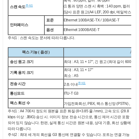
흑백 : 80 ppm, 컬러 : 80 ppm
주석1
(1 통과 양면 스캔 시 흑백 : 140 ppm, 컬러 : 140
스캔 속도
[당사 표준 원고(A4 LEF, 200 dpi, 메일박스)]
표준
Ethernet 100BASE-TX / 10BASE-T
인터페이스
옵션
Ethernet 1000BASE-T
주석1 : 스캔 속도는 문서에 따라 다릅니다.
팩스 기능 ( 옵션 )
Apeos
송신 원고 크기
최대 : A3, 11 × 17", 긴 원고 (최대 길이 600 mm
최대 : A3, 11 × 17"
기록 용지 크기
최소 : A5
주석1
전송 시간
2초 이내
통신모드
ITU-T G3
팩스 회선 수
가입전화회선, PBX, 팩스 통신망 (PSTN) , 최대
주석1 : A4 700자 정도의 원본을 표준 화질 (8×3.85 줄 / mm), 고속 모드 (28.8
kbps 이상 : JBIG) 송신 시. 이미지 정보 전송 시간으로, 통신 제어 시간은 포함
되어 있지 않습니다. 한편, 실제 통신 시간은 원본 내용, 상대 기종, 회선 상황에
따라 다릅니다.
주석2 : 최대 세 개의 회선을 G3 통신에 연결할 수 있습니다. 포트는 연결 가능