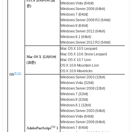
PLC6 드라이버 (표
Windows Vista
(64bit)
준)
Windows Server
2008 (64bit)
Windows
7 (64bit)
Windows Server
2008 R2 (64bit)
Windows
8 (64bit)
Windows Server
2012 (64bit)
Windows
8.1 (64bit)
Windows Server
2012 R2 (64bit)
Mac OS X 10.5 Leopard
Mac OS X 10.6 Snow Leopard
Mac OS X 드라이버
Mac OS X 10.7 Lion
(표준)
OS X 10.8 Mountain Lion
OS X 10.9 Mavericks
주석2
OS
Windows Server
2003 (32bit)
Windows Vista
(32bit)
Windows Server
2008 (32bit)
Windows
7 (32bit)
Windows
8 (32bit)
Windows
8.1 (32bit)
Windows Server
2003 (64bit)
Windows Vista
(64bit)
Windows Server
2008 (64bit)
TM
Windows
7 (64bit)
Adobe
PostScript
3