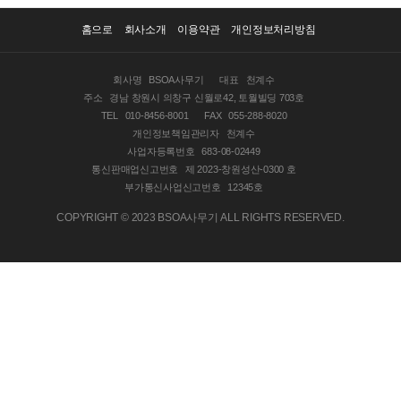
홈으로
회사소개
이용약관
개인정보처리방침
회사명
BSOA사무기
대표
천계수
주소
경남 창원시 의창구 신월로42, 토월빌딩 703호
TEL
010-8456-8001
FAX
055-288-8020
개인정보책임관리자
천계수
사업자등록번호
683-08-02449
통신판매업신고번호
제 2023-창원성산-0300 호
부가통신사업신고번호
12345호
COPYRIGHT © 2023 BSOA사무기 ALL RIGHTS RESERVED.