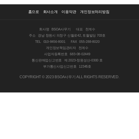
홈으로
회사소개
이용약관
개인정보처리방침
회사명
BSOA사무기
대표
천계수
주소
경남 창원시 의창구 신월로42, 토월빌딩 703호
TEL
010-8456-8001
FAX
055-288-8020
개인정보책임관리자
천계수
사업자등록번호
683-08-02449
통신판매업신고번호
제 2023-창원성산-0300 호
부가통신사업신고번호
12345호
COPYRIGHT © 2023 BSOA사무기 ALL RIGHTS RESERVED.