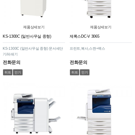
제품상세보기
제품상세보기
KS-1300C (일반사무실 중형)
제록스DC-V 3065
KS-1300C (일반사무실 중형) 문서세단
프린트,복사,스캔+팩스
기/파쇄기
전화문의
전화문의
히트
인기
히트
인기