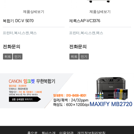
제품상세보기
제품상세보기
복합기 DC-V 5070
제록스AP-VC3376
프린터,복사,스캔,팩스
프린터,복사,스캔,팩스
전화문의
전화문의
히트
인기
히트
인기
홈으로
회사소개
이용약관
개인정보처리방침